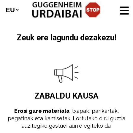
Zeuk ere lagundu dezakezu!
ZABALDU
KAUSA
Erosi gure materiala
: txapak, pankartak,
pegatinak eta kamisetak. Lortutako diru guztia
auzitegiko gastuei aurre egiteko da.