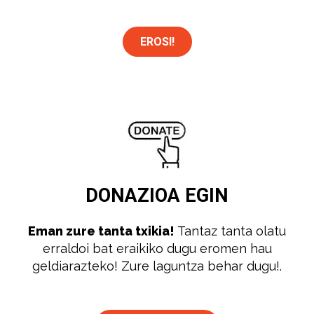
EROSI!
DONAZIOA
EGIN
Eman zure tanta txikia!
Tantaz tanta olatu
erraldoi bat eraikiko dugu eromen hau
geldiarazteko! Zure laguntza behar dugu!.