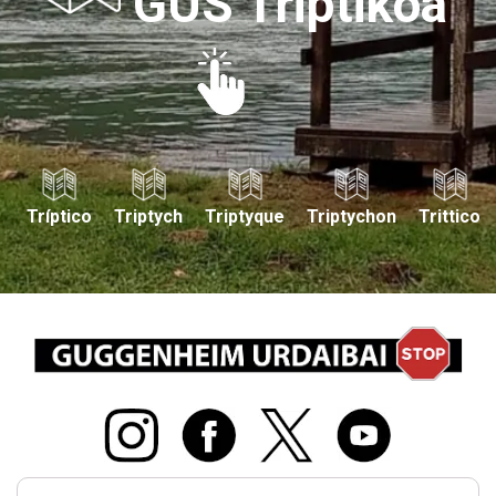
GUS Triptikoa
Tríptico
Triptych
Triptyque
Triptychon
Trittico