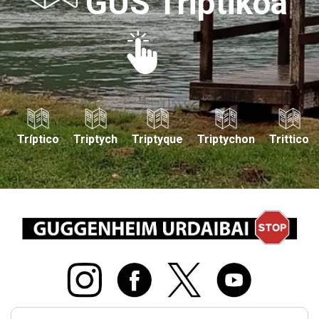
GUS Triptikoa
Tríptico
Triptych
Triptyque
Triptychon
Trittico