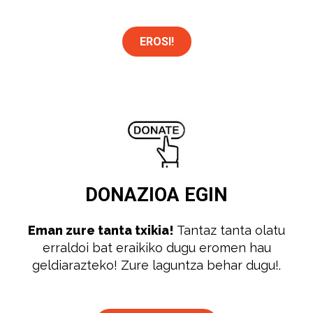
EROSI!
DONAZIOA
EGIN
Eman zure tanta txikia!
Tantaz tanta olatu
erraldoi bat eraikiko dugu eromen hau
geldiarazteko! Zure laguntza behar dugu!.