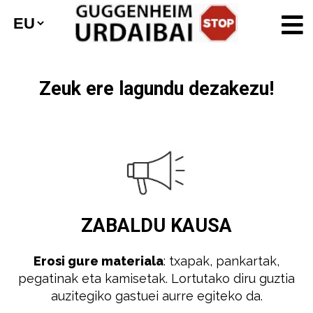
Zeuk ere lagundu dezakezu!
ZABALDU
KAUSA
Erosi gure materiala
: txapak, pankartak,
pegatinak eta kamisetak. Lortutako diru guztia
auzitegiko gastuei aurre egiteko da.