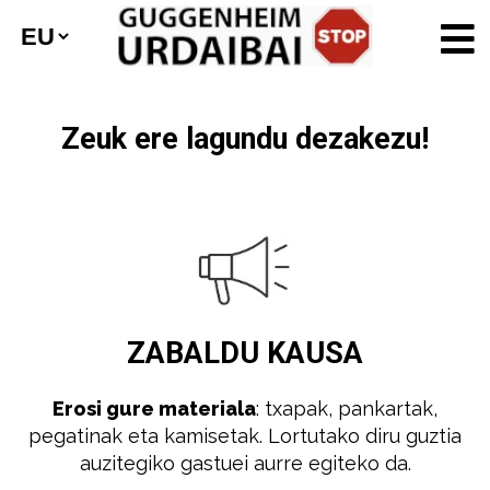
Zeuk ere lagundu dezakezu!
ZABALDU
KAUSA
Erosi gure materiala
: txapak, pankartak,
pegatinak eta kamisetak. Lortutako diru guztia
auzitegiko gastuei aurre egiteko da.