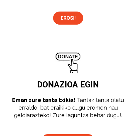
EROSI!
DONAZIOA
EGIN
Eman zure tanta txikia!
Tantaz tanta olatu
erraldoi bat eraikiko dugu eromen hau
geldiarazteko! Zure laguntza behar dugu!.