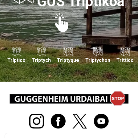
GUS Triptikoa
Tríptico
Triptych
Triptyque
Triptychon
Trittico