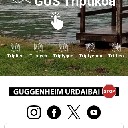
GUS Triptikoa
Tríptico
Triptych
Triptyque
Triptychon
Trittico