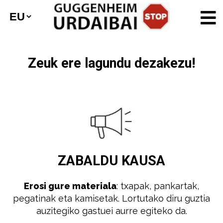
Zeuk ere lagundu dezakezu!
ZABALDU
KAUSA
Erosi gure materiala
: txapak, pankartak,
pegatinak eta kamisetak. Lortutako diru guztia
auzitegiko gastuei aurre egiteko da.