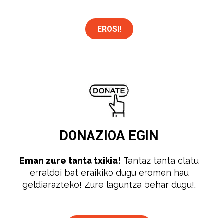
EROSI!
DONAZIOA
EGIN
Eman zure tanta txikia!
Tantaz tanta olatu
erraldoi bat eraikiko dugu eromen hau
geldiarazteko! Zure laguntza behar dugu!.