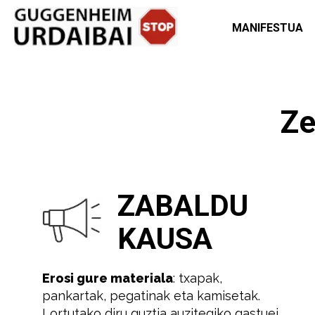
MANIFESTUA
Ze
ZABALDU
KAUSA
Erosi gure materiala
: txapak,
pankartak, pegatinak eta kamisetak.
Lortutako diru guztia auzitegiko gastuei