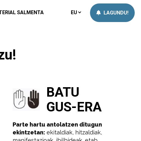
TERIAL SALMENTA
LAGUNDU!
zu!
BATU
GUS-ERA
Parte hartu antolatzen ditugun
ekintzetan:
ekitaldiak, hitzaldiak,
manifestazioak, ibilbideak, etab.