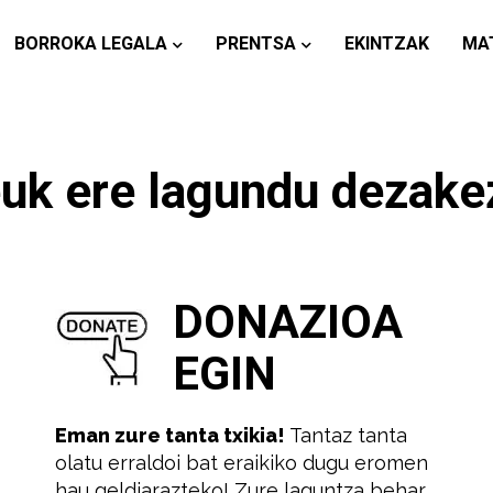
BORROKA LEGALA
PRENTSA
EKINTZAK
MA
uk ere lagundu dezake
DONAZIOA
EGIN
Eman zure tanta txikia!
Tantaz tanta
olatu erraldoi bat eraikiko dugu eromen
hau geldiarazteko! Zure laguntza behar