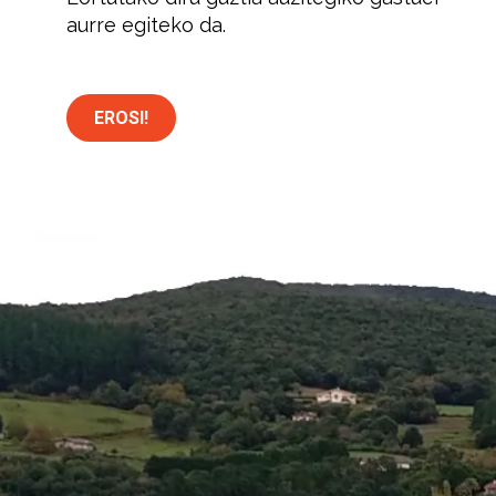
aurre egiteko da.
EROSI!