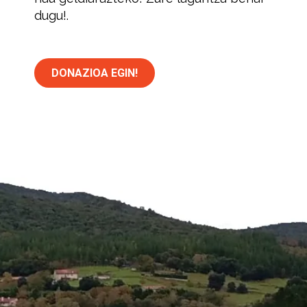
dugu!.
DONAZIOA EGIN!