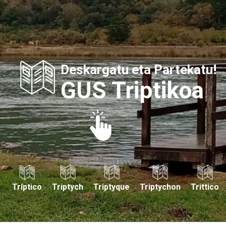
Deskargatu eta Partekatu!
GUS Triptikoa
Tríptico
Triptych
Triptyque
Triptychon
Trittico