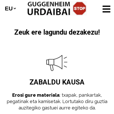
Zeuk ere lagundu dezakezu!
ZABALDU
KAUSA
Erosi gure materiala
: txapak, pankartak,
pegatinak eta kamisetak. Lortutako diru guztia
auzitegiko gastuei aurre egiteko da.