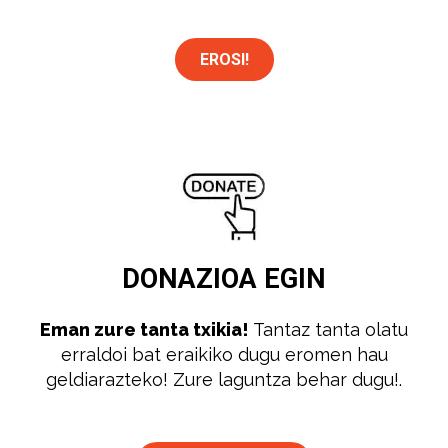
EROSI!
DONAZIOA
EGIN
Eman zure tanta txikia!
Tantaz tanta olatu
erraldoi bat eraikiko dugu eromen hau
geldiarazteko! Zure laguntza behar dugu!.