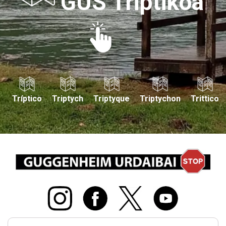
GUS Triptikoa
Tríptico
Triptych
Triptyque
Triptychon
Trittico