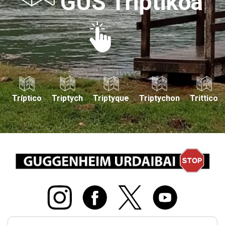
GUS Triptikoa
Tríptico
Triptych
Triptyque
Triptychon
Trittico