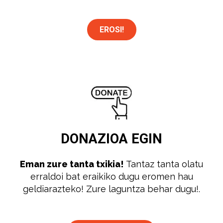
EROSI!
DONAZIOA
EGIN
Eman zure tanta txikia!
Tantaz tanta olatu
erraldoi bat eraikiko dugu eromen hau
geldiarazteko! Zure laguntza behar dugu!.