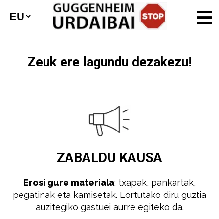
Zeuk ere lagundu dezakezu!
ZABALDU
KAUSA
Erosi gure materiala
: txapak, pankartak,
pegatinak eta kamisetak. Lortutako diru guztia
auzitegiko gastuei aurre egiteko da.