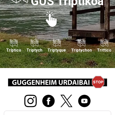
GUS Triptikoa
Tríptico
Triptych
Triptyque
Triptychon
Trittico