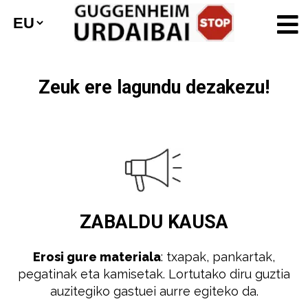
Zeuk ere lagundu dezakezu!
ZABALDU
KAUSA
Erosi gure materiala
: txapak, pankartak,
pegatinak eta kamisetak. Lortutako diru guztia
auzitegiko gastuei aurre egiteko da.