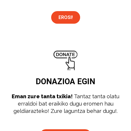
EROSI!
DONAZIOA
EGIN
Eman zure tanta txikia!
Tantaz tanta olatu
erraldoi bat eraikiko dugu eromen hau
geldiarazteko! Zure laguntza behar dugu!.