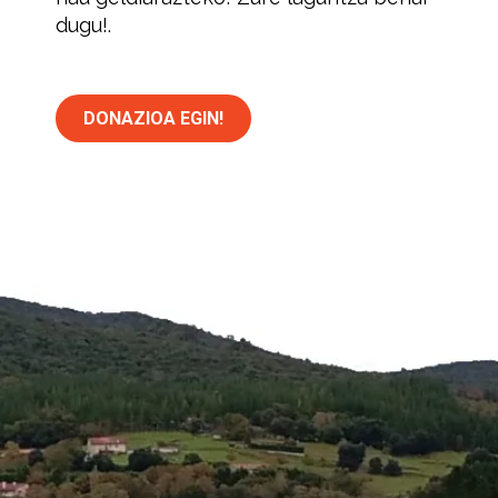
dugu!.
DONAZIOA EGIN!