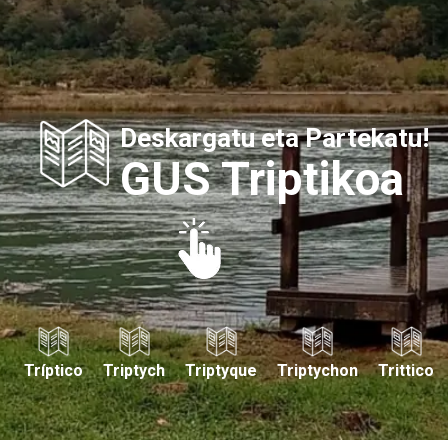
Deskargatu eta Partekatu!
GUS Triptikoa
Tríptico
Triptych
Triptyque
Triptychon
Trittico