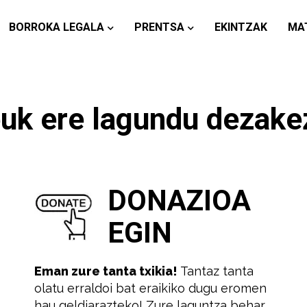
BORROKA LEGALA
PRENTSA
EKINTZAK
MA
uk ere lagundu dezake
DONAZIOA
EGIN
Eman zure tanta txikia!
Tantaz tanta
olatu erraldoi bat eraikiko dugu eromen
hau geldiarazteko! Zure laguntza behar