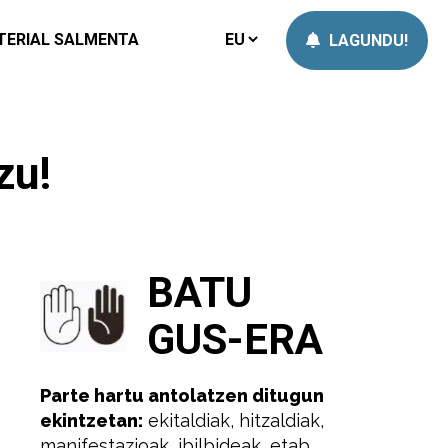
TERIAL SALMENTA
LAGUNDU!
zu!
BATU
GUS-ERA
Parte hartu antolatzen ditugun
ekintzetan:
ekitaldiak, hitzaldiak,
manifestazioak, ibilbideak, etab.