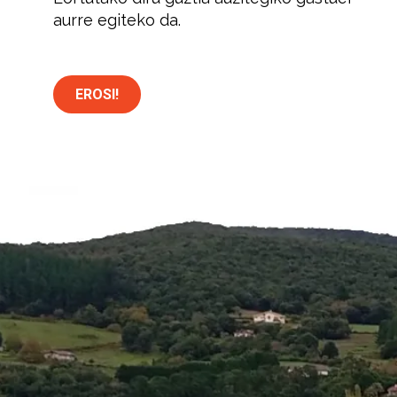
aurre egiteko da.
EROSI!