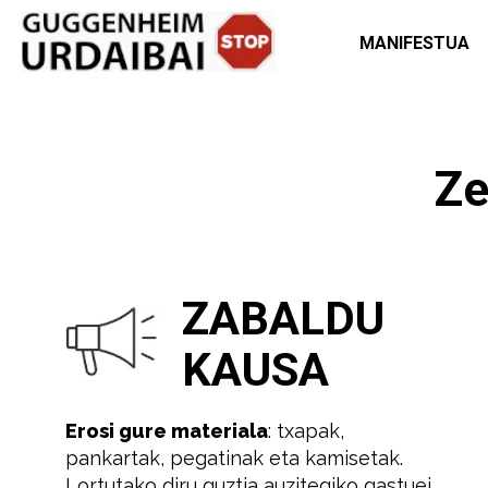
MANIFESTUA
Ze
ZABALDU
KAUSA
Erosi gure materiala
: txapak,
pankartak, pegatinak eta kamisetak.
Lortutako diru guztia auzitegiko gastuei