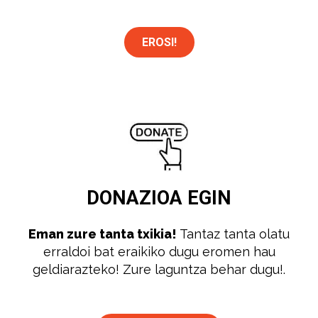
EROSI!
DONAZIOA
EGIN
Eman zure tanta txikia!
Tantaz tanta olatu
erraldoi bat eraikiko dugu eromen hau
geldiarazteko! Zure laguntza behar dugu!.