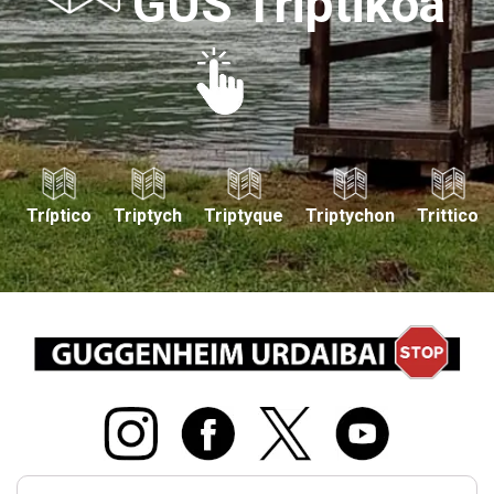
GUS Triptikoa
Tríptico
Triptych
Triptyque
Triptychon
Trittico