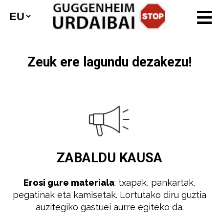
Zeuk ere lagundu dezakezu!
ZABALDU
KAUSA
Erosi gure materiala
: txapak, pankartak,
pegatinak eta kamisetak. Lortutako diru guztia
auzitegiko gastuei aurre egiteko da.