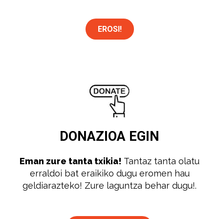
EROSI!
DONAZIOA
EGIN
Eman zure tanta txikia!
Tantaz tanta olatu
erraldoi bat eraikiko dugu eromen hau
geldiarazteko! Zure laguntza behar dugu!.