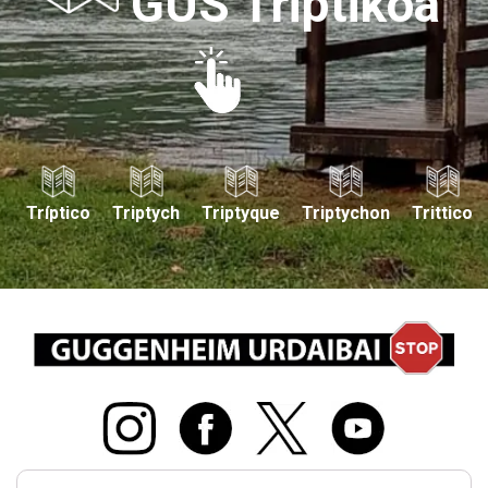
GUS Triptikoa
Tríptico
Triptych
Triptyque
Triptychon
Trittico