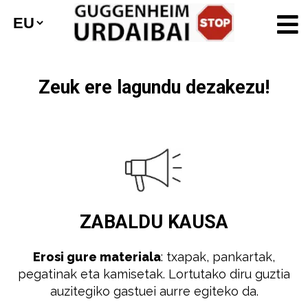
Zeuk ere lagundu dezakezu!
ZABALDU
KAUSA
Erosi gure materiala
: txapak, pankartak,
pegatinak eta kamisetak. Lortutako diru guztia
auzitegiko gastuei aurre egiteko da.