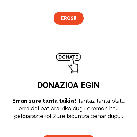
EROSI!
DONAZIOA
EGIN
Eman zure tanta txikia!
Tantaz tanta olatu
erraldoi bat eraikiko dugu eromen hau
geldiarazteko! Zure laguntza behar dugu!.