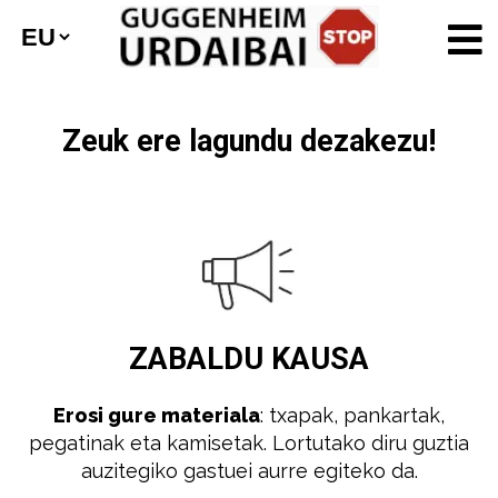
Zeuk ere lagundu dezakezu!
ZABALDU
KAUSA
Erosi gure materiala
: txapak, pankartak,
pegatinak eta kamisetak. Lortutako diru guztia
auzitegiko gastuei aurre egiteko da.