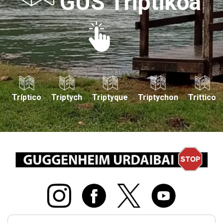
GUS Triptikoa
Tríptico
Triptych
Triptyque
Triptychon
Trittico