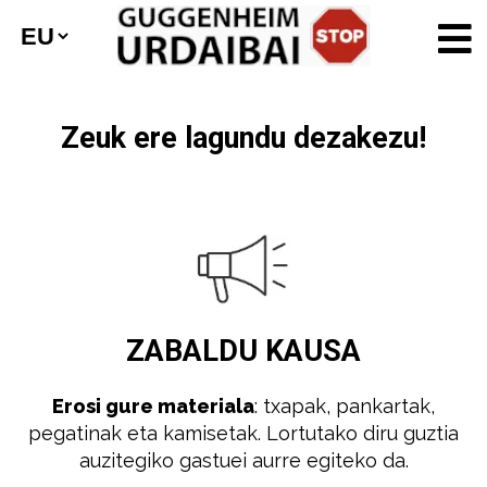
Zeuk ere lagundu dezakezu!
ZABALDU
KAUSA
Erosi gure materiala
: txapak, pankartak,
pegatinak eta kamisetak. Lortutako diru guztia
auzitegiko gastuei aurre egiteko da.