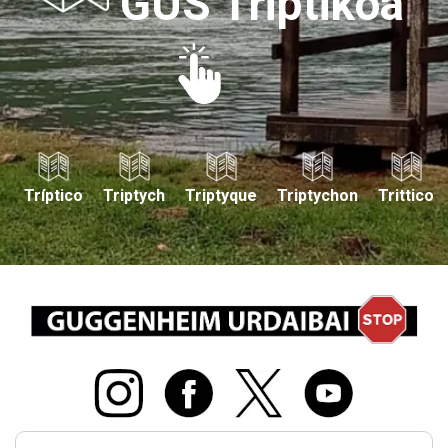
GUS Triptikoa
Tríptico
Triptych
Triptyque
Triptychon
Trittico