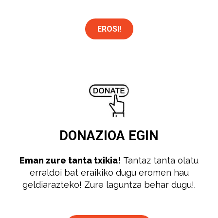
EROSI!
DONAZIOA
EGIN
Eman zure tanta txikia!
Tantaz tanta olatu
erraldoi bat eraikiko dugu eromen hau
geldiarazteko! Zure laguntza behar dugu!.