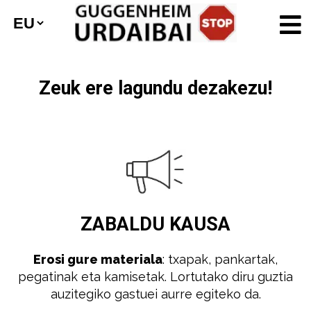
Zeuk ere lagundu dezakezu!
ZABALDU
KAUSA
Erosi gure materiala
: txapak, pankartak,
pegatinak eta kamisetak. Lortutako diru guztia
auzitegiko gastuei aurre egiteko da.