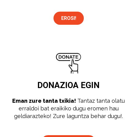
EROSI!
DONAZIOA
EGIN
Eman zure tanta txikia!
Tantaz tanta olatu
erraldoi bat eraikiko dugu eromen hau
geldiarazteko! Zure laguntza behar dugu!.