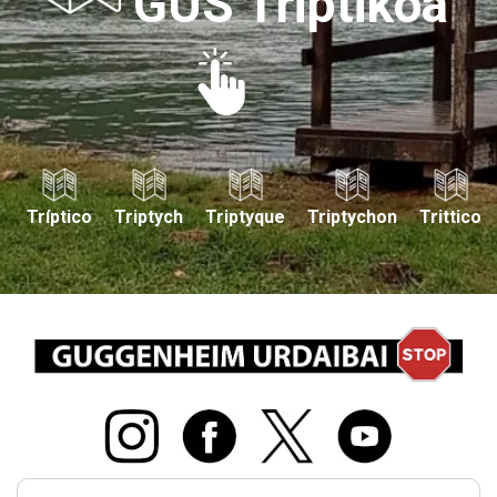
GUS Triptikoa
Tríptico
Triptych
Triptyque
Triptychon
Trittico