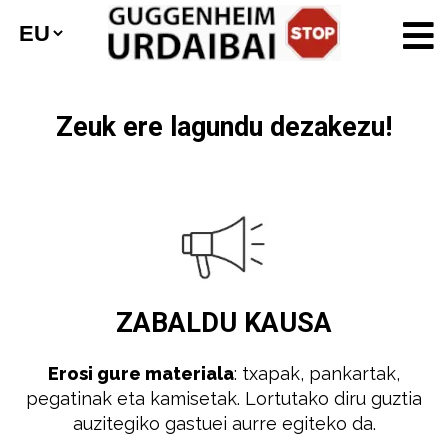
Zeuk ere lagundu dezakezu!
ZABALDU
KAUSA
Erosi gure materiala
: txapak, pankartak,
pegatinak eta kamisetak. Lortutako diru guztia
auzitegiko gastuei aurre egiteko da.