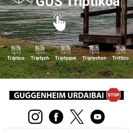
GUS Triptikoa
Tríptico
Triptych
Triptyque
Triptychon
Trittico