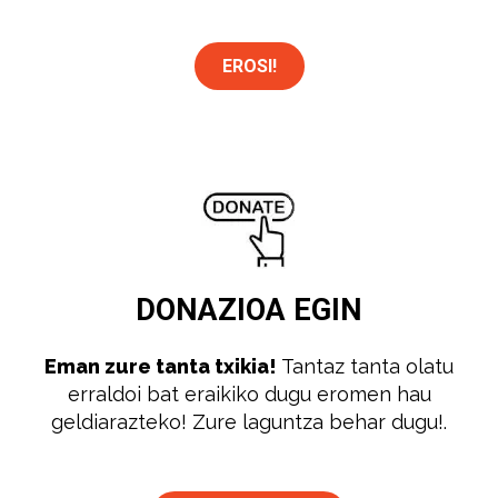
EROSI!
DONAZIOA
EGIN
Eman zure tanta txikia!
Tantaz tanta olatu
erraldoi bat eraikiko dugu eromen hau
geldiarazteko! Zure laguntza behar dugu!.