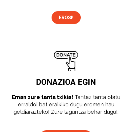
EROSI!
DONAZIOA
EGIN
Eman zure tanta txikia!
Tantaz tanta olatu
erraldoi bat eraikiko dugu eromen hau
geldiarazteko! Zure laguntza behar dugu!.