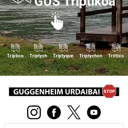
GUS Triptikoa
Tríptico
Triptych
Triptyque
Triptychon
Trittico