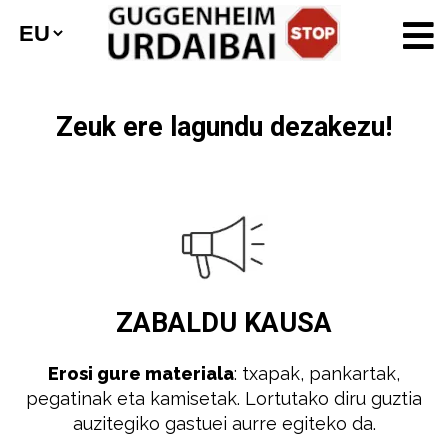
Zeuk ere lagundu dezakezu!
ZABALDU
KAUSA
Erosi gure materiala
: txapak, pankartak,
pegatinak eta kamisetak. Lortutako diru guztia
auzitegiko gastuei aurre egiteko da.