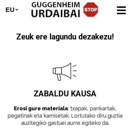
Zeuk ere lagundu dezakezu!
ZABALDU
KAUSA
Erosi gure materiala
: txapak, pankartak,
pegatinak eta kamisetak. Lortutako diru guztia
auzitegiko gastuei aurre egiteko da.