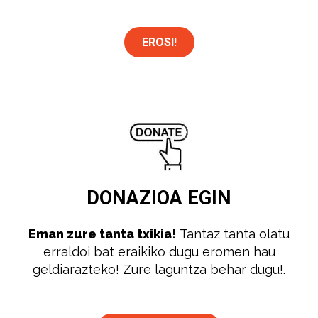
EROSI!
DONAZIOA
EGIN
Eman zure tanta txikia!
Tantaz tanta olatu
erraldoi bat eraikiko dugu eromen hau
geldiarazteko! Zure laguntza behar dugu!.