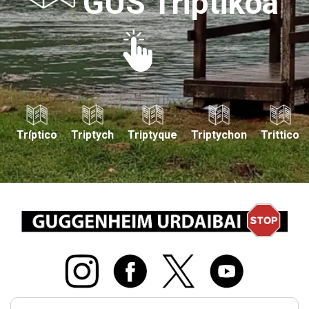
GUS Triptikoa
Tríptico
Triptych
Triptyque
Triptychon
Trittico