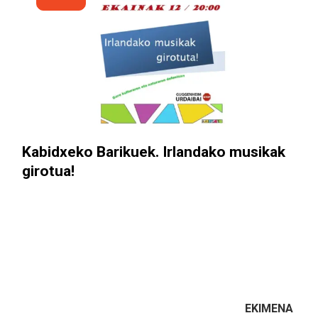
Kabidxeko Barikuek. Irlandako musikak
girotua!
EKIMENA