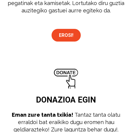
pegatinak eta kamisetak. Lortutako diru guztia
auzitegiko gastuei aurre egiteko da.
EROSI!
DONAZIOA
EGIN
Eman zure tanta txikia!
Tantaz tanta olatu
erraldoi bat eraikiko dugu eromen hau
geldiarazteko! Zure laguntza behar dugu!.