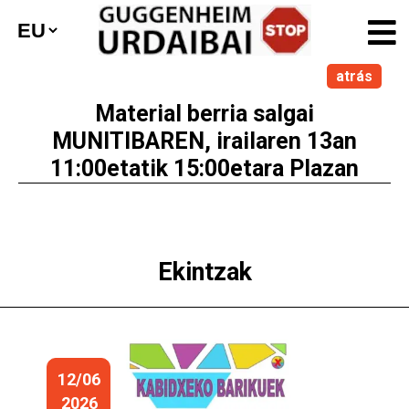
atrás
Material berria salgai
MUNITIBAREN, irailaren 13an
11:00etatik 15:00etara Plazan
Ekintzak
12/06
2026