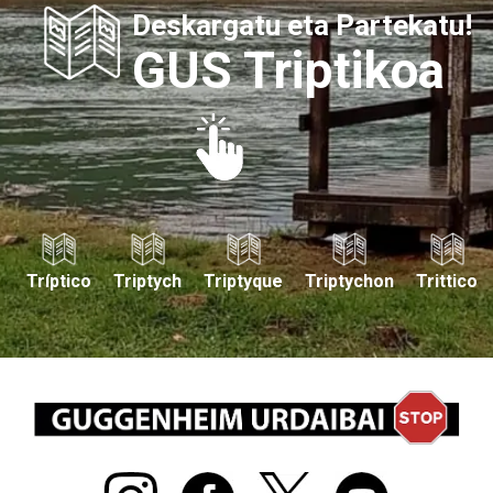
Deskargatu eta Partekatu!
GUS Triptikoa
Tríptico
Triptych
Triptyque
Triptychon
Trittico