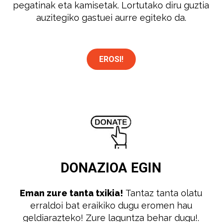
pegatinak eta kamisetak. Lortutako diru guztia
auzitegiko gastuei aurre egiteko da.
EROSI!
DONAZIOA
EGIN
Eman zure tanta txikia!
Tantaz tanta olatu
erraldoi bat eraikiko dugu eromen hau
geldiarazteko! Zure laguntza behar dugu!.