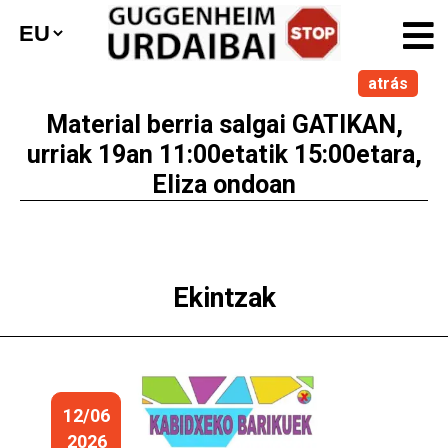
atrás
Material berria salgai GATIKAN,
urriak 19an 11:00etatik 15:00etara,
Eliza ondoan
Ekintzak
12/06
2026