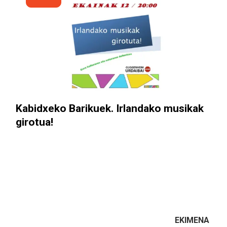
Kabidxeko Barikuek. Irlandako musikak
girotua!
EKIMENA