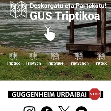
Deskargatu eta Partekatu!
GUS Triptikoa
Tríptico
Triptych
Triptyque
Triptychon
Trittico