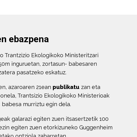
ren ebazpena
io Trantzizio Ekologikoko Ministeritzari
50m inguruetan, zortasun- babesaren
izatera pasatzeko eskatuz.
en, azaroaren 21ean
publikatu
zan eta
Honela, Trantsizio Ekologikoko Ministerioak
 babesa murriztu egin dela.
ak galarazi egiten zuen itsasertzetik 100
raezin egiten zuen etorkizuneko Guggenheim
etako ontziola zaharretan.