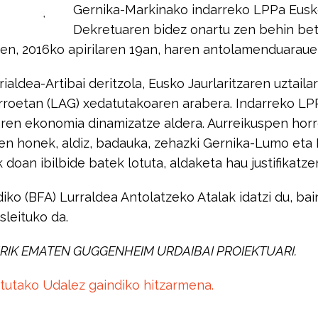
Gernika-Markinako indarreko LPPa Eusko
Dekretuaren bidez onartu zen behin bet
 zen, 2016ko apirilaren 19an, haren antolamenduaraue
ialdea-Artibai deritzola, Eusko Jaurlaritzaren uzta
rroetan (LAG) xedatutakoaren arabera. Indarreko LP
earen ekonomia dinamizatze aldera. Aurreikuspen horr
honek, aldiz, badauka, zehazki Gernika-Lumo eta M
 doan ibilbide batek lotuta, aldaketa hau justifikatz
diko (BFA) Lurraldea Antolatzeko Atalak idatzi du, b
sleituko da.
URIK EMATEN GUGGENHEIM URDAIBAI PROIEKTUARI.
tutako Udalez gaindiko hitzarmena.