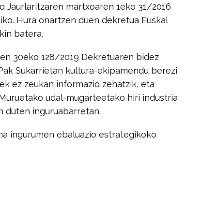
 Jaurlaritzaren martxoaren 1eko 31/2016
iko. Hura onartzen duen dekretua Euskal
kin batera.
ilaren 30eko 128/2019 Dekretuaren bidez
Pak Sukarrietan kultura-ekipamendu berezi
ek ez zeukan informazio zehatzik, eta
uruetako udal-mugarteetako hiri industria
en duten inguruabarretan.
aina ingurumen ebaluazio estrategikoko