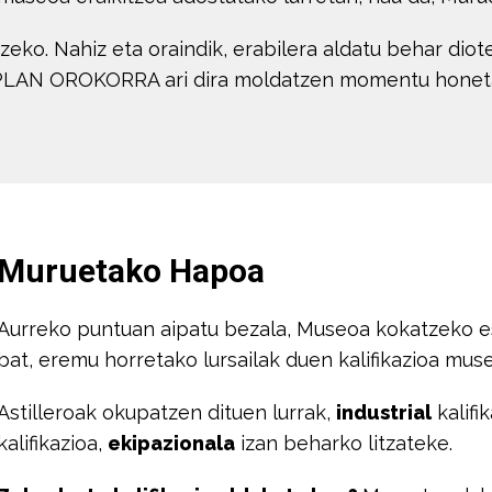
zeko. Nahiz eta oraindik, erabilera aldatu behar diot
LAN OROKORRA ari dira moldatzen momentu honet
Muruetako Hapoa
Aurreko puntuan aipatu bezala, Museoa kokatzeko es
bat, eremu horretako lursailak duen kalifikazioa mus
Astilleroak okupatzen dituen lurrak,
industrial
kalifi
kalifikazioa,
ekipazionala
izan beharko litzateke.