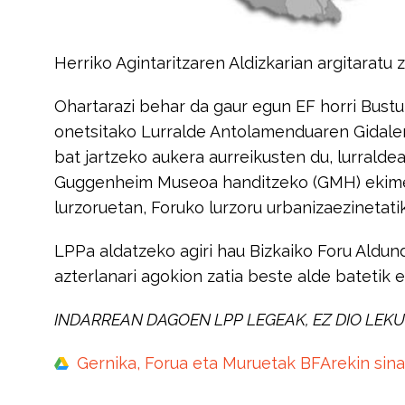
Herriko Agintaritzaren Aldizkarian argitaratu
Ohartarazi behar da gaur egun EF horri Bustur
onetsitako Lurralde Antolamenduaren Gidale
bat jartzeko aukera aurreikusten du, lurrald
Guggenheim Museoa handitzeko (GMH) ekimen 
lurzoruetan, Foruko lurzoru urbanizaezinetatik
LPPa aldatzeko agiri hau Bizkaiko Foru Aldun
azterlanari agokion zatia beste alde batetik e
INDARREAN DAGOEN LPP LEGEAK, EZ DIO LEK
Gernika, Forua eta Muruetak BFArekin sina