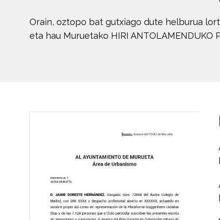
Orain, oztopo bat gutxiago dute helburua lort
eta hau Muruetako HIRI ANTOLAMENDUKO P