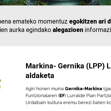
kapena emateko momentuz
egokitzen ari 
ien aurka egindako
alegazioen
informaz
Markina- Gernika (LPP) L
aldaketa
Agiri honen muina
Gernika-Markina
(gau
Funtzionalaren (
EF
) Lurralde Plan Partzia
Urdaibain kultura eremu berezi baten k