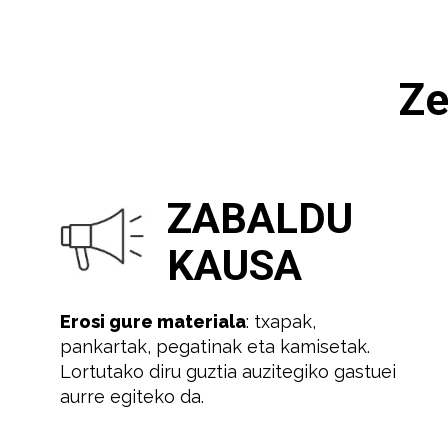
Ze
ZABALDU
KAUSA
Erosi gure materiala
: txapak,
pankartak, pegatinak eta kamisetak.
Lortutako diru guztia auzitegiko gastuei
aurre egiteko da.