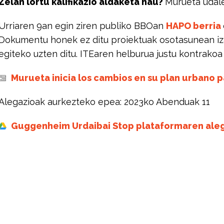
Zelan lortu kalifikazio aldaketa hau?
Murueta udale
Urriaren 9an egin ziren publiko BBOan
HAPO berria
Dokumentu honek ez ditu proiektuak osotasunean iz
egiteko uzten ditu. ITEaren helburua justu kontrakoa
Murueta inicia los cambios en su plan urbano
Alegazioak aurkezteko epea: 2023ko Abenduak 11
Guggenheim Urdaibai Stop plataformaren ale