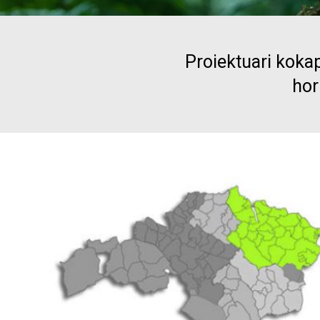
Proiektuari ko
hor