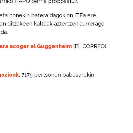
rriko HAPO berria proposatuz.
eta honekin batera dagokion ITEa ere.
an ditzakeen kalteak aztertzen,aurrerago
 da.
 para acoger el Guggenheim
(EL CORREO)
gazioak
, 7175 pertsonen babesarekin