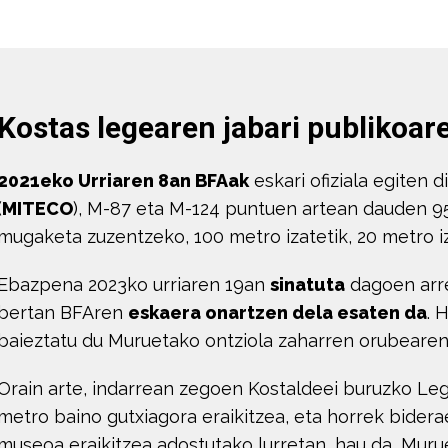
Kostas legearen jabari publikoa
2021eko Urriaren 8an BFAak
eskari ofiziala egiten d
(
MITECO
), M-87 eta M-124 puntuen artean dauden 9
mugaketa zuzentzeko, 100 metro izatetik, 20 metro 
Ebazpena 2023ko urriaren 19an
sinatuta
dagoen arr
bertan BFAren
eskaera onartzen dela esaten da
. 
baieztatu du Muruetako ontziola zaharren orubearen
Orain arte, indarrean zegoen Kostaldeei buruzko Lege
metro baino gutxiagora eraikitzea, eta horrek bide
museoa eraikitzea adostutako lurretan, hau da, Muru