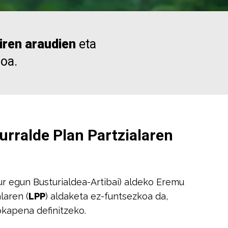
diren araudien
eta
ioa.
urralde Plan Partzialaren
r egun Busturialdea-Artibai) aldeko Eremu
laren (
LPP
) aldaketa ez-funtsezkoa da,
okapena definitzeko.