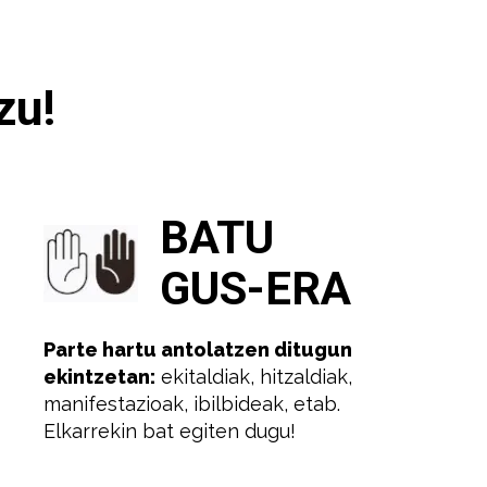
zu!
BATU
GUS-ERA
Parte hartu antolatzen ditugun
ekintzetan:
ekitaldiak, hitzaldiak,
manifestazioak, ibilbideak, etab.
Elkarrekin bat egiten dugu!