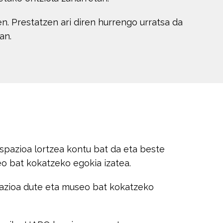
en. Prestatzen ari diren hurrengo urratsa da
an.
pazioa lortzea kontu bat da eta beste
eo bat kokatzeko egokia izatea.
kazioa dute eta museo bat kokatzeko