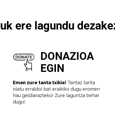
uk ere lagundu dezake
DONAZIOA
EGIN
Eman zure tanta txikia!
Tantaz tanta
olatu erraldoi bat eraikiko dugu eromen
hau geldiarazteko! Zure laguntza behar
dugu!.