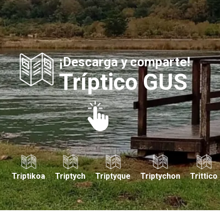
¡Descarga y comparte!
Tríptico GUS
Triptikoa
Triptych
Triptyque
Triptychon
Trittico