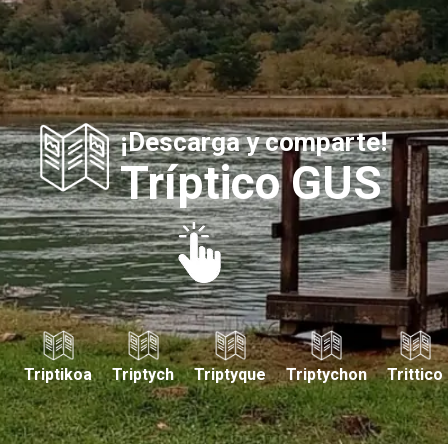
¡Descarga y comparte!
Tríptico GUS
Triptikoa
Triptych
Triptyque
Triptychon
Trittico