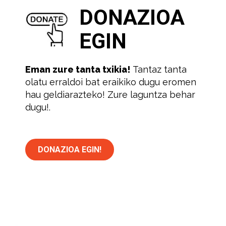
DONAZIOA
EGIN
Eman zure tanta txikia!
Tantaz tanta
olatu erraldoi bat eraikiko dugu eromen
hau geldiarazteko! Zure laguntza behar
dugu!.
DONAZIOA EGIN!