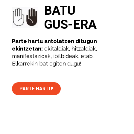
BATU
GUS-ERA
Parte hartu antolatzen ditugun
ekintzetan:
ekitaldiak, hitzaldiak,
manifestazioak, ibilbideak, etab.
Elkarrekin bat egiten dugu!
PARTE HARTU!