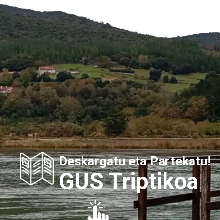
Deskargatu eta Partekatu!
GUS Triptikoa