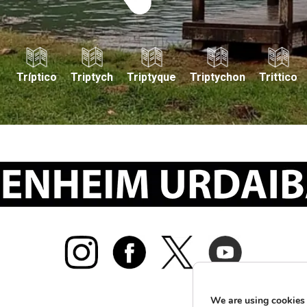
Tríptico
Triptych
Triptyque
Triptychon
Trittico
We are using cookies 