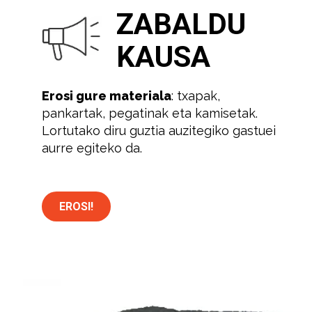
ZABALDU
KAUSA
Erosi gure materiala
: txapak,
pankartak, pegatinak eta kamisetak.
Lortutako diru guztia auzitegiko gastuei
aurre egiteko da.
EROSI!