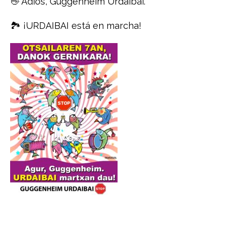
👋 Adiós, Guggenheim Urdaibai.
🏞️ ¡URDAIBAI está en marcha!