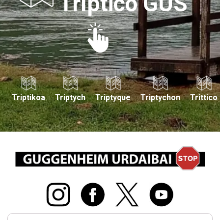
Tríptico GUS
Triptikoa
Triptych
Triptyque
Triptychon
Trittico