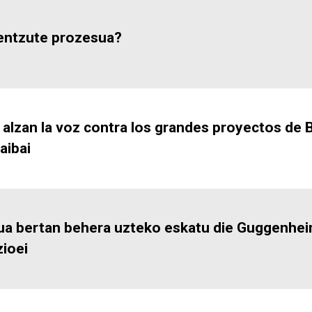
 entzute prozesua?
alzan la voz contra los grandes proyectos de Biz
aibai
a bertan behera uzteko eskatu die Guggenhei
zioei