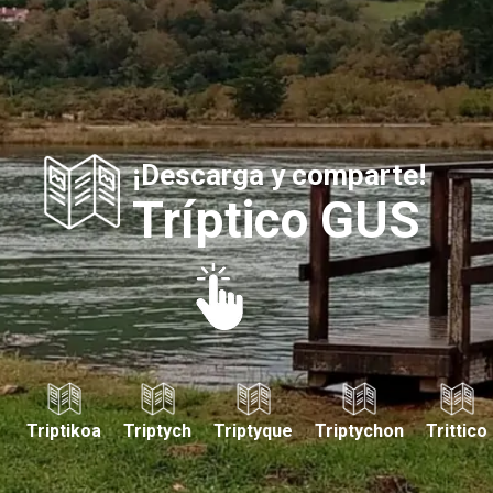
¡Descarga y comparte!
Tríptico GUS
Triptikoa
Triptych
Triptyque
Triptychon
Trittico