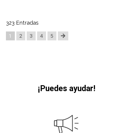
323 Entradas
1
2
3
4
5
¡Puedes ayudar!