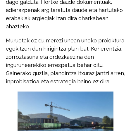
dago galduta. Hortxe daude dokumentuak,​ ​
adierazpenak argitaratuta daude eta hartutako
erabakiak argiegiak izan dira​ ​oharkabean
ahazteko.​
​Muruetak ez du merezi unean uneko proiektura
egokitzen den hirigintza plan​ ​bat. Koherentzia,
zorroztasuna eta ordezkaezina den
ingurunearekiko errespetua​ ​behar ditu.
Gainerako guztia, plangintza itxuraz jantzi arren,
inprobisazioa eta​ ​estrategia baino ez dira.​