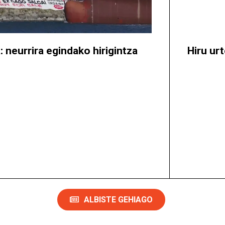
ntza​
Hiru urte borrokan
ALBISTE GEHIAGO