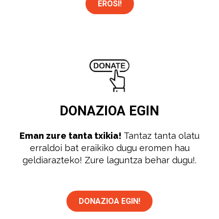
EROSI!
DONAZIOA
EGIN
Eman zure tanta txikia!
Tantaz tanta olatu
erraldoi bat eraikiko dugu eromen hau
geldiarazteko! Zure laguntza behar dugu!.
DONAZIOA EGIN!