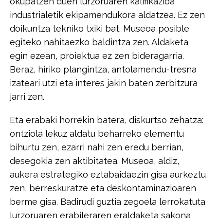
okupatzen duen lurzoruaren kalifikazioa
industrialetik ekipamendukora aldatzea.​ Ez zen
doikuntza tekniko txiki bat. Museoa posible
egiteko nahitaezko baldintza​ zen. Aldaketa
egin ezean, proiektua ez zen bideragarria.
Beraz, hiriko plangintza,​ ​antolamendu-tresna
izateari utzi eta interes jakin baten zerbitzura
jarri zen.​​
Eta erabaki horrekin batera, diskurtso zehatza:
ontziola lekuz aldatu beharreko​ ​elementu
bihurtu zen, ezarri nahi zen eredu berrian,
desegokia zen aktibitatea.​ Museoa, aldiz,
aukera estrategiko eztabaidaezin gisa aurkeztu
zen, berreskuratze​ ​eta deskontaminazioaren
berme gisa. Badirudi guztia zegoela lerrokatuta​ ​
lurzoruaren erabileraren eraldaketa sakona