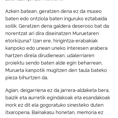
​Azken batean, geratzen dena ez da museo
baten edo ontziola baten inguruko​ ​eztabaida
soilik. Geratzen dena galdera deseroso bat da:
norentzat ari dira​ ​diseinatzen Muruetaren
etorkizuna? Izan ere, hirigintza-erabakiak
kanpoko edo​ ​unean uneko interesen arabera
hartzen direla dirudienean, udalerriaren
proiektu​ ​sendo baten alde egin beharrean,
Murueta kanpotik mugitzen den taula bateko​ ​
pieza bihurtzen da.​
​Agian, deigarriena ez da jarrera-aldaketa bera,
baizik eta aurretik egindakoak​ ​eta esandakoak
inork ez dit ela gogoratuko sinesteko duten
itxaropena. Baina​​kasu honetan, memoria ez