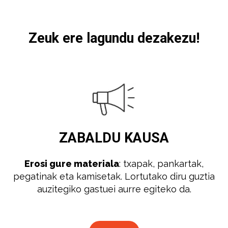
Zeuk ere lagundu dezakezu!
ZABALDU
KAUSA
Erosi gure materiala
: txapak, pankartak,
pegatinak eta kamisetak. Lortutako diru guztia
auzitegiko gastuei aurre egiteko da.