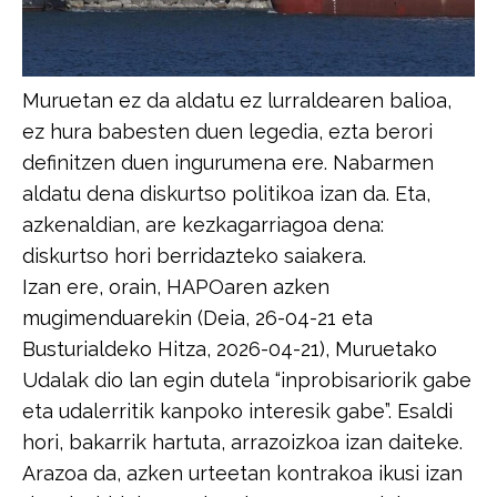
Muruetan ez da aldatu ez lurraldearen balioa,
ez hura babesten duen legedia,​ ​ezta berori
definitzen duen ingurumena ere. Nabarmen
aldatu dena diskurtso​ ​politikoa izan da. Eta,
azkenaldian, are kezkagarriagoa dena:
diskurtso hori​ ​berridazteko saiakera.​
​Izan ere, orain, HAPOaren azken
mugimenduarekin (Deia, 26-04-21 eta​ ​
Busturialdeko Hitza, 2026-04-21), Muruetako
Udalak dio lan egin dutela​ ​“inprobisariorik gabe
eta udalerritik kanpoko interesik gabe”. Esaldi
hori, bakarrik​ ​hartuta, arrazoizkoa izan daiteke.
Arazoa da, azken urteetan kontrakoa ikusi izan​ ​