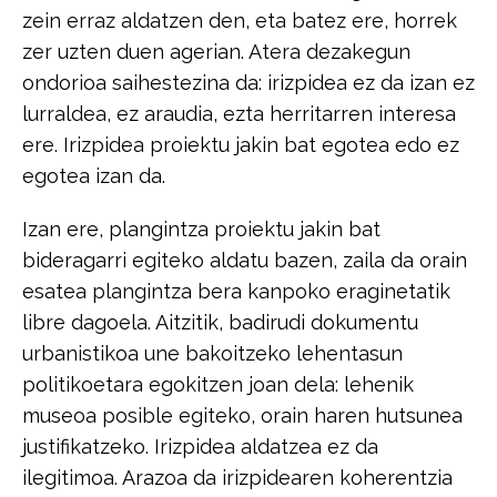
zein erraz aldatzen den, eta batez​ ​ere, horrek
zer uzten duen agerian. Atera dezakegun
ondorioa saihestezina da:​ ​irizpidea ez da izan ez
lurraldea, ez araudia, ezta herritarren interesa
ere.​ ​Irizpidea proiektu jakin bat egotea edo ez
egotea izan da.​
Izan ere, plangintza proiektu jakin bat
bideragarri egiteko aldatu bazen, zaila da​ ​orain
esatea plangintza bera kanpoko eraginetatik
libre dagoela. Aitzitik, badirudi ​dokumentu
urbanistikoa une bakoitzeko lehentasun
politikoetara egokitzen joan ​dela: lehenik
museoa posible egiteko, orain haren hutsunea
justifikatzeko.​ ​Irizpidea aldatzea ez da
ilegitimoa. Arazoa da irizpidearen koherentzia