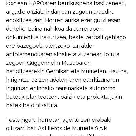
​2021ean HAPOaren berrikuspena hasi zenean,
argudio ofiziala indarrean zegoen​ ​araudira
egokitzea zen. Horren aurka ezer gutxi esan
daiteke. Baina nahikoa da​ ​aurrerapen-
dokumentua irakurtzea, beste zerbait gehiago
ere bazegoela​ ​ulertzeko: lurralde-
antolamenduaren aldaketa zuzenean lotuta
zegoen​ ​Guggenheim Museoaren
handitzearekin Gernikan eta Muruetan. Hau da,​ ​
hirigintza ez zen udalerriaren etorkizunaren
inguruan egindako hausnarketa​ ​autonomo
batetik planteatzen, baizik eta proiektu jakin
batek baldintzatuta.​
​Testuinguru horretan agertu zen erabaki
giltzarri bat: Astilleros de Murueta S.A.k​ ​