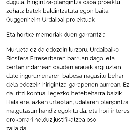
dugula, hirigintza-plangintza osoa proiektu
zehatz batek baldintzatuta egon​ ​baita:
Guggenheim Urdaibai proiektuak.​
​Eta hortxe memoriak duen garrantzia.​
​Murueta ez da edozein lurzoru. Urdaibaiko
Biosfera Erreserbaren barruan dago,​ ​eta
bertan indarrean dauden arauek argi uzten
dute ingurumenaren babesa​ ​nagusitu behar
dela edozein hirigintza-garapenen aurrean. Ez
da iritzi kontua,​ ​legezko betebeharra baizik.
Hala ere, azken urteotan, udalaren plangintza​ ​
malgutasun handiz egokitu da, eta hori interes
orokorrari helduz justifikatzea oso​
​zaila da.​