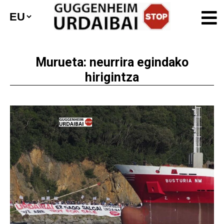
​Murueta: neurrira egindako
hirigintza​