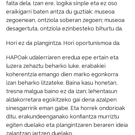
falta dela.​ ​Izan ere, logika sinple eta ez oso
eraikigarri baten antza du guztiak: museoa​​
zegoenean, ontziola soberan zegoen; museoa
desagertuta, ontziola ezinbesteko​ ​bihurtu da.
​Hori ez da plangintza. Hori oportunismoa da.​
​HAPOak udalerriaren eredua epe ertain eta
luzera zehaztu beharko luke,​ ​erabakiei
koherentzia emango dien marko egonkorra
izan beharko litzateke.​ ​Baina kasu honetan,
tresna malgua baino ez da izan; lehentasun
aldakorretara​ ​egokitzeko gai dena azalpen
sinesgarririk eman gabe. Eta horrek ondorioak
ditu,​ ​erakundeenganako konfiantza murriztu
egiten duelako eta plangintzaren beraren​ ​ideia
zalantzan jartzen duelako.​