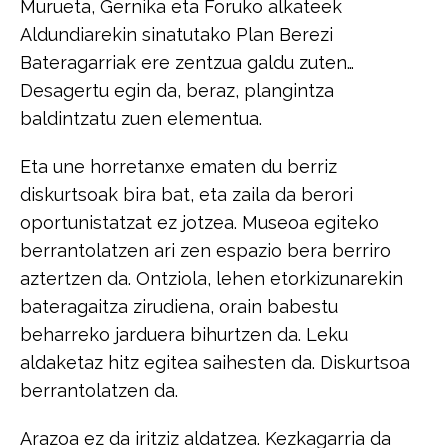
Murueta, Gernika eta Foruko alkateek​ ​
Aldundiarekin sinatutako Plan Berezi
Bateragarriak ere zentzua galdu zuten…​ ​
Desagertu egin da, beraz, plangintza
baldintzatu zuen elementua.​
​Eta une horretanxe ematen du berriz
diskurtsoak bira bat, eta zaila da berori​ ​
oportunistatzat ez jotzea. Museoa egiteko
berrantolatzen ari zen espazio bera​ ​berriro
aztertzen da. Ontziola, lehen etorkizunarekin
bateragaitza zirudiena,​ ​orain babestu
beharreko jarduera bihurtzen da. Leku
aldaketaz hitz egitea​ ​saihesten da. Diskurtsoa
berrantolatzen da.​
​Arazoa ez da iritziz aldatzea. Kezkagarria da