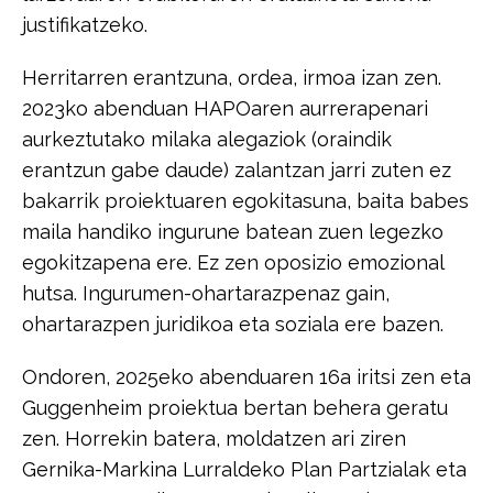
justifikatzeko.​
​Herritarren erantzuna, ordea, irmoa izan zen.
2023ko abenduan HAPOaren​ ​aurrerapenari
aurkeztutako milaka alegaziok (oraindik
erantzun gabe daude)​ ​zalantzan jarri zuten ez
bakarrik proiektuaren egokitasuna, baita babes
maila ​handiko ingurune batean zuen legezko
egokitzapena ere. Ez zen oposizio​ ​emozional
hutsa. Ingurumen-ohartarazpenaz gain,
ohartarazpen juridikoa eta​ ​soziala ere bazen.
Ondoren, 2025eko abenduaren 16a iritsi zen eta
Guggenheim proiektua bertan​ ​behera geratu
zen. Horrekin batera, moldatzen ari ziren
Gernika-Markina​ ​Lurraldeko Plan Partzialak eta